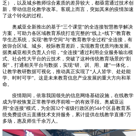
乏），以及城乡教师综合素质的差异较大，都亟需通过技术创
新，带动信息化教学改革。客观上而言，突如其来的疫情加速
了这个转化的过程。
奥威亚全新推出的基于“三个课堂”的全连接智慧教学解决
方案，可助力各区域教育系统打造完整的“线上+线下”教育教
学生态系统，实现“教学空间”与“教育教学全过程”全连接，有
效弥合区域、城乡、校际教育差距，实现教育优质均衡发展。
据奥威亚相关负责人介绍，“全连接”通过利用企业服务输出模
式、社会性大平台的云技术，突破了这种传统教育场景的“割
裂”，打通相关平台与数据，实现“研、训、用、建”一体化，
让教学教研数据可视化，推动真正实现了“人人皆学、处处能
学、时时可学”。这是未来教育信息产业发展的重大方向和革
命。
疫情期间，依靠我国领先的信息网络基础设施，在线教学
成为学校恢复正常教学秩序前唯一的有效手段。奥威亚运
用“全连接”模式，为全国32个省级行政区的544个区县教育系
统免费提供云直播技术支持服务，累计提供在线教学直播7万
多场，惠及师生千余万人。