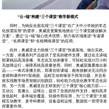
“云+端”构建“三个课堂”教学新模式
同时，为响应全面实现“三个课堂”在广大中小学校的常态
化按需应用”的需求，奥威亚更聚焦地推出“三个课堂建设解决
方案”，通过“云+端”核心技术优势，助力各区域推进“专递课
堂”、“名师课堂”和“名校网络课堂”的应用。
此外，奥威亚全力助推“三个课堂”快速落地、做出实效。
一方面，录播系列产品提供了坚实的硬件支撑。通过在主讲端
部署精品高清录播、常态化互动录播等，可轻松实现10万小时
无故障运行，保障系统高质量使用。同时，奥威亚隆重推出新
品——一体式录播主机，部署在听课端，能有效解决无法同步
老师和课件PPT双画面、远程互动有噪音干扰等问题，并且有
效实现教学场景智能识别跟踪，轻松助力信息化教学常态化应
用。另一方面，奥威亚自主研发的“三个课堂”核心能力层——
互动云、直播云、运维云，提供了全面的软件支持，做到高并
发低延时、多终端全覆盖、轻操作简应用，为“三个课堂”大规
模互动教学、多学科教研、设备远程运维、数据统一管理等发
挥重要作用。