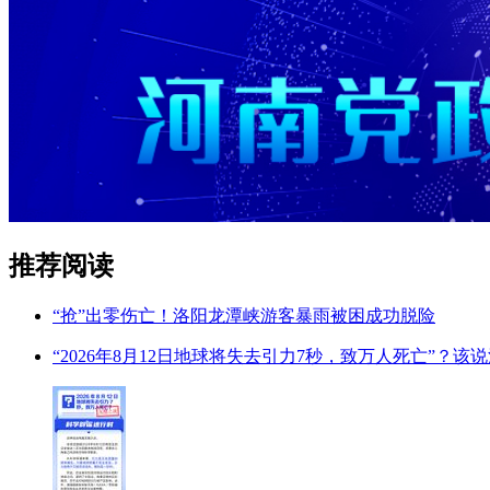
推荐阅读
“抢”出零伤亡！洛阳龙潭峡游客暴雨被困成功脱险
“2026年8月12日地球将失去引力7秒，致万人死亡”？