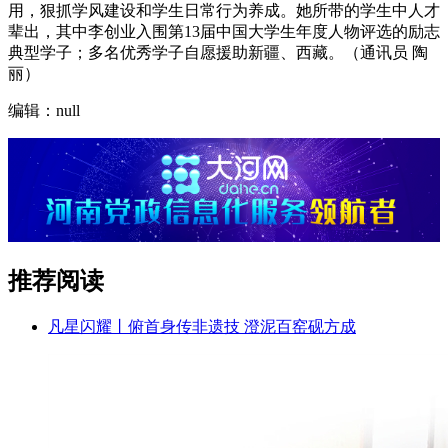
用，狠抓学风建设和学生日常行为养成。她所带的学生中人才
辈出，其中李创业入围第13届中国大学生年度人物评选的励志
典型学子；多名优秀学子自愿援助新疆、西藏。（通讯员 陶
丽）
编辑：null
推荐阅读
凡星闪耀丨俯首身传非遗技 澄泥百窑砚方成