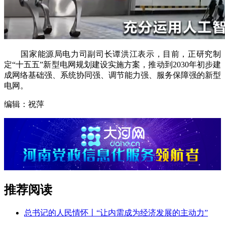
国家能源局电力司副司长谭洪江表示，目前，正研究制
定“十五五”新型电网规划建设实施方案，推动到2030年初步建
成网络基础强、系统协同强、调节能力强、服务保障强的新型
电网。
编辑：祝萍
推荐阅读
总书记的人民情怀丨“让内需成为经济发展的主动力”