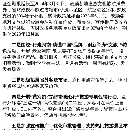
证金期限延长至2024年3月31日。鼓励各地发放文化旅游消费
券，省财政按不超过省辖市(济源示范区、航空港区)实际财政
支出的30%给予补贴，奖补政策延续至2023年6月底。鼓励各
地对文旅促消费展会活动在展位费、布展费、宣传推广费等方
面进行补贴，省财政按各地实际财政支出的30%给予奖补，期
限至2023年12月底。
二是围绕“行走河南·读懂中国”品牌，创新举办“文旅+”特
色活动。
开展“老家河南·豫见美好”文旅消费提振年行动，引
导各地做优产品、提升服务、树好形象，组织实施百场文旅促
消费活动，做到“季季有主题、月月有活动、周周有精彩、天
天有场景”。
三是积极拓展省外客源市场。
通过重点宣传等方式，吸引
重点客源地区游客来豫旅游。
四是开展“黄河韵·古都情·随心行”旅游专项促销行动。
发
行郑汴洛“三点一线”高铁套票(限二等座，乘客可在高铁上自
行升级，5日内有效)。整合推出郑汴洛旅游年票，配套推出郑
汴洛热门旅游景区、酒店等优惠“大礼包”。
五是加强宣传推广，优化审批管理，支持热门旅游景区举