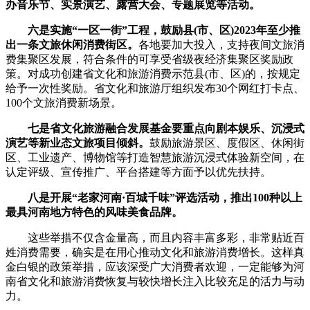
办音乐节、实景演艺、露营大会、专题展览等活动。
六是实施“一区一街”工程，鼓励县(市、区)2023年至少推
出一条文旅休闲消费街区。
各地要加大投入，支持夜间文旅消
费集聚区发展，符合条件的可享受省级夜经济集聚区奖励政
策。对成功创建省文化和旅游消费示范县(市、区)的，按规定
给予一次性奖励。省文化和旅游厅组织发布30个网红打卡点、
100个文旅消费新场景。
七是省文化旅游融合发展基金要重点向剧本娱乐、沉浸式
演艺等新业态文旅项目倾斜。
鼓励旅游景区、度假区、休闲街
区、工业遗产、博物馆等打造智慧旅游沉浸式体验新空间，在
认定评级、宣传推广、平台搭建等方面予以优先扶持。
八是开展“老家河南·百城千味”评选活动，推出100种以上
最具河南地方特色的风味美食品牌。
这些举措不仅含金量高，而且内容丰富多彩，非常贴近百
姓消费需要，确实是在用心推动文化和旅游消费增长。这样真
金白银的政策举措，应该深受广大消费者欢迎，一定能够为河
南省文化和旅游消费恢复与较快增长注入比较充足的活力与动
力。