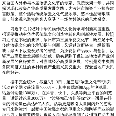
来自国内外参与本届汝瓷文化节的专家、教授欢聚一堂，共同
探讨现代汝瓷产业高质量发展之路，为汝州市陶瓷产业振兴建
言献策。整个活动传统汝瓷文化气息浓厚、艺术佳品琳琅满
目，前来观光游赏的客人享受了一场美妙绝伦的艺术盛宴。
习近平总书记对中华民族传统文化传承与创新高度重视，
强调要推动中华优秀传统文化创造性转化和创新性发展。按照
习近平总书记的要求，汝州市第三届汝瓷文化节，既立足于对
传统汝瓷文化的传承弘扬与创新，又通过政府搭台、经贸唱
戏，聚天下汝瓷爱好者的智慧，为汝瓷新产品设计与创新、汝
瓷产业高质量发展赋能助威，确实起到了促进当地汝瓷产业创
新发展的良好效果，对县域经济高质量发展、特别是党中央国
务院高度关注的乡村特色产业振兴意义重大，深受当地广大民
众的好评。
据不完全统计，截至5月13日，第三届“汝瓷文化节”系列
活动在全网收获流量4000万+，其中顶端新闻App的浏览量、
话题讨论量1300万+。在抖音、快手、头条等商业平台的浏览
量、话题讨论量3000万+，“汝瓷知己汝州等你”这一话题在抖
音的讨论量已高达6亿人次。活动更是吸引大量国内外的游客
专门来到汝州，感受中国汝瓷之都的厚重文化和陶瓷产业的澎
湃活力，最重要的是让很多人亲历现场看到了汝州市在助力陶