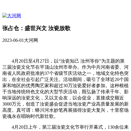
张占仓：盛世兴文 汝瓷放歌
2023-06-01
大河网
4月20日至4月27日，以“汝瓷知己 汝州等你”为主题的第
三届汝瓷文化节在平顶山汝州市举办。作为中共河南省委、河
南省人民政府批准的37个省级节庆活动之一，地域文化特色突
出，在全社会引起广泛关注。活动期间，吸引了全球近20个国
家和地区的优秀陶艺家和超过30万汝瓷爱好者参加。这种根植
于当地传统特色文化的大型节庆活动，既弘扬了传承千年、影
响深远的汝瓷文化，又以文会友，以会促业，直接成交额近
3000万元，创造了汝瓷盛会促进当地汝瓷产业高质量发展的新
高度。真可谓：蟒川河水妙笔再展描得汝瓷大复兴，十里窑场
瓷魂永在唱响时代新壮歌。
4月20日上午，第三届汝瓷文化节举行开幕式，130余位来