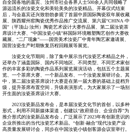
自全国各地的嘉宾、汝州市社会各界人士500余人共同领略了
源远流长的汝瓷文化和美轮美奂的汝瓷精品。开幕仪式结束
后，与会嘉宾还兴致勃勃参观了首届中原国际陶瓷双年展收藏
展、陕西耀州窑陶瓷优秀作品推广交流展、第六届“CHINA·中
国”（平顶山·汝州）陶瓷艺术设计大赛作品展、第二届汝瓷茶
席设计大赛、“中国汝瓷小镇”杯国际环境雕塑陶艺创作大赛收
藏展、“二厂现象”——国营美术汝瓷厂中青年陶艺家邀请展、
国营汝瓷生产时期恢复历程回顾展等展览。
汝瓷文化节期间，除了集中展示当代汝瓷艺术精品之外，
还举办了涵盖国际、国内不同地区、不同类型、不同艺术家创
作的丰富多彩的陶瓷作品系列展览展演活动，包括五个主题展
览、一个茶席大赛、一个新品发布、一个汝瓷发展研讨会。其
中，第二届汝瓷茶席设计大赛是在第一届大赛的基础上提档升
级，提升茶席布置空间，升级表演形式，为大家展示了一场别
开生面的汝瓷茶席设计大赛。
2023汝瓷新品发布会，是本届汝瓷文化节的首创，以多种
形式，利用不同新媒体渠道，创建以“政府搭台、企业自荐”为
推介形式的汝瓷新品发布会，广泛展示了2023年有创新意识的
企业所推出的当代汝瓷艺术新品。“创新·融合”现代汝瓷产业
高质量发展研讨会，同步在中国汝瓷小镇创客源会议室举行。