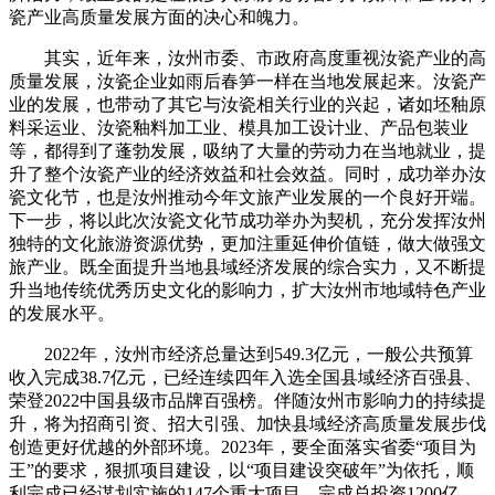
瓷产业高质量发展方面的决心和魄力。
其实，近年来，汝州市委、市政府高度重视汝瓷产业的高
质量发展，汝瓷企业如雨后春笋一样在当地发展起来。汝瓷产
业的发展，也带动了其它与汝瓷相关行业的兴起，诸如坯釉原
料采运业、汝瓷釉料加工业、模具加工设计业、产品包装业
等，都得到了蓬勃发展，吸纳了大量的劳动力在当地就业，提
升了整个汝瓷产业的经济效益和社会效益。同时，成功举办汝
瓷文化节，也是汝州推动今年文旅产业发展的一个良好开端。
下一步，将以此次汝瓷文化节成功举办为契机，充分发挥汝州
独特的文化旅游资源优势，更加注重延伸价值链，做大做强文
旅产业。既全面提升当地县域经济发展的综合实力，又不断提
升当地传统优秀历史文化的影响力，扩大汝州市地域特色产业
的发展水平。
2022年，汝州市经济总量达到549.3亿元，一般公共预算
收入完成38.7亿元，已经连续四年入选全国县域经济百强县、
荣登2022中国县级市品牌百强榜。伴随汝州市影响力的持续提
升，将为招商引资、招大引强、加快县域经济高质量发展步伐
创造更好优越的外部环境。2023年，要全面落实省委“项目为
王”的要求，狠抓项目建设，以“项目建设突破年”为依托，顺
利完成已经谋划实施的147个重大项目，完成总投资1200亿