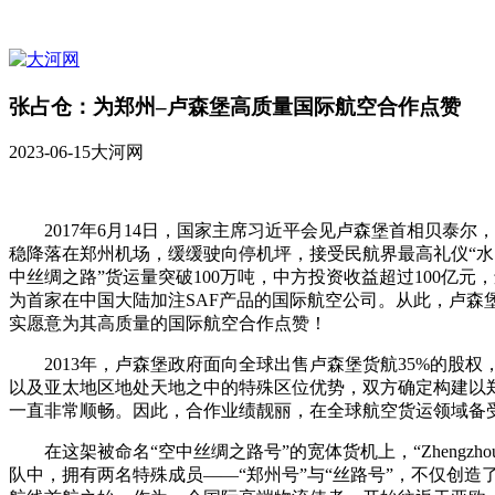
张占仓：为郑州–卢森堡高质量国际航空合作点赞
2023-06-15
大河网
2017年6月14日，国家主席习近平会见卢森堡首相贝泰尔，习近平
稳降落在郑州机场，缓缓驶向停机坪，接受民航界最高礼仪“水门
中丝绸之路”货运量突破100万吨，中方投资收益超过100亿元
为首家在中国大陆加注SAF产品的国际航空公司。从此，卢森
实愿意为其高质量的国际航空合作点赞！
2013年，卢森堡政府面向全球出售卢森堡货航35%的股权
以及亚太地区地处天地之中的特殊区位优势，双方确定构建以
一直非常顺畅。因此，合作业绩靓丽，在全球航空货运领域备
在这架被命名“空中丝绸之路号”的宽体货机上，“Zhengzhou
队中，拥有两名特殊成员——“郑州号”与“丝路号”，不仅创造了