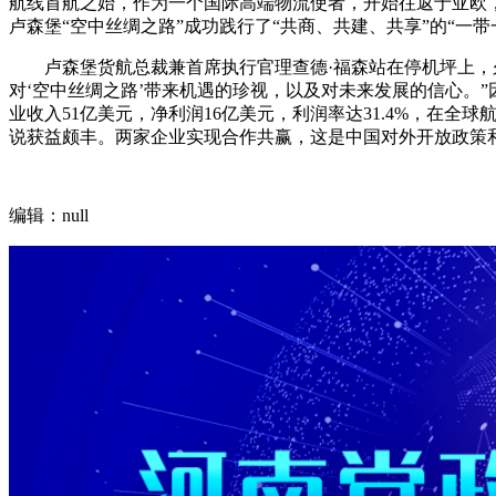
航线首航之始，作为一个国际高端物流使者，开始往返于亚欧，
卢森堡“空中丝绸之路”成功践行了“共商、共建、共享”的“一
卢森堡货航总裁兼首席执行官理查德·福森站在停机坪上，久久
对‘空中丝绸之路’带来机遇的珍视，以及对未来发展的信心。”
业收入51亿美元，净利润16亿美元，利润率达31.4%，在
说获益颇丰。两家企业实现合作共赢，这是中国对外开放政策
编辑：null