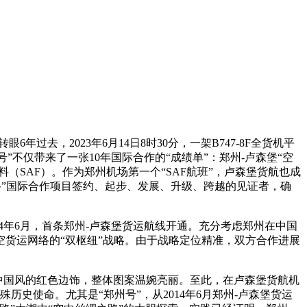
过去，2023年6月14日8时30分，一架B747-8F全货机平
不仅带来了一张10年国际合作的“成绩单”：郑州-卢森堡“空
料（SAF）。作为郑州机场第一个“SAF航班”，卢森堡货航也成
路”国际合作项目签约、起步、发展、升级、跨越的见证者，确
4年6月，首条郑州-卢森堡货运航线开通。充分考虑郑州在中国
货运网络的“双枢纽”战略。由于战略定位精准，双方合作进展
机首，配以中国风的红色边饰，整体图案温婉亮丽。至此，在卢森堡货航机
历史使命。尤其是“郑州号”，从2014年6月郑州-卢森堡货运