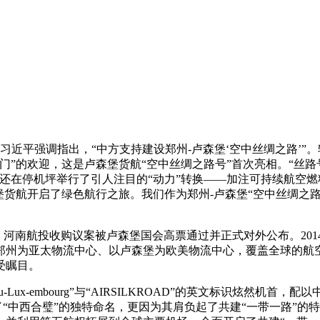
强调指出，“中方支持建设郑州-卢森堡‘空中丝绸之路’”。转眼6年
”的欢迎，这是卢森堡货航“空中丝绸之路号”首次亮相。“丝路号”
，还在停机坪举行了引人注目的“动力”转换——加注可持续航空燃
堡货航开启了绿色航行之旅。我们作为郑州-卢森堡“空中丝绸之
，河南航投收购议案被卢森堡国会高票通过并正式对外公布。201
郑州为亚太物流中心、以卢森堡为欧美物流中心，覆盖全球的航空
受瞩目。
-Lux-embourg”与“AIRSILKROAD”的英文标识炫然
“中西合璧”的独特命名，更因为其肩负起了共建“一带一路”的特殊