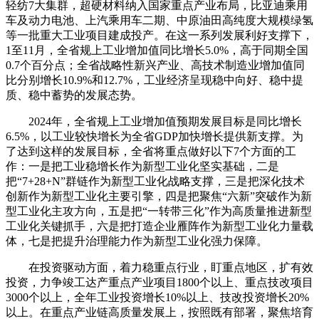
轻纺7大集群，超硬材料纳入国家重点产业布局，比亚迪乘用
车及动力电池、上汽乘用车二期、中原油田高纯度大规模绿氢
等一批重大工业项目建成投产。在这一系列发展利好支撑下，
1至11月，全省规上工业增加值同比增长5.0%，高于同期全国
0.7个百分点；全省战略性新兴产业、高技术制造业增加值同
比分别增长10.9%和12.7%，工业经济呈现稳中向好、稳中提
质、稳中蓄势的发展态势。
2024年，全省规上工业增加值预期发展目标是同比增长
6.5%，以工业较快增长为全省GDP加快增长提供新支撑。为
了达到这样的发展目标，全省将重点做好以下7个方面的工
作：一是把工业稳增长作为新型工业化坚实基础，二是
把“7+28+N”群链作为新型工业化战略支撑，三是把深化技术
创新作为新型工业化主要引擎，四是把聚焦“六新”突破作为新
型工业化主攻方向，五是把“一转带三化”作为高质量推进新型
工业化关键抓手，六是把打造企业雁阵作为新型工业化力量载
体，七是把提升治理能力作为新型工业化强力保障。
在投资驱动方面，着力稳重点行业，盯重点地区，扩有效
投资，力争竣工达产重点产业项目1800个以上、重点技改项目
3000个以上，全年工业投资增长10%以上、技改投资增长20%
以上。在重点产业链高质量发展上，按照既有部署，聚焦培育