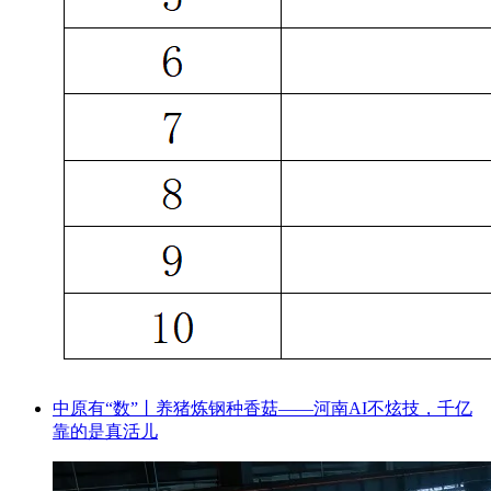
中原有“数”丨养猪炼钢种香菇——河南AI不炫技，千亿
靠的是真活儿