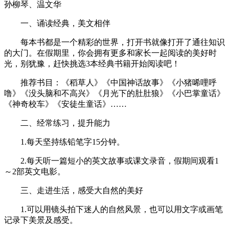
孙柳琴、温文华
一、诵读经典，美文相伴
每本书都是一个精彩的世界，打开书就像打开了通往知识
的大门。在假期里，你会拥有更多和家长一起阅读的美好时
光，别犹豫，赶快挑选3本经典书籍开始阅读吧！
推荐书目：《稻草人》《中国神话故事》《小猪唏哩呼
噜》《没头脑和不高兴》《月光下的肚肚狼》《小巴掌童话》
《神奇校车》《安徒生童话》……
二、经常练习，提升能力
1.每天坚持练铅笔字15分钟。
2.每天听一篇短小的英文故事或课文录音，假期间观看1
～2部英文电影。
三、走进生活，感受大自然的美好
1.可以用镜头拍下迷人的自然风景，也可以用文字或画笔
记录下美景及感受。