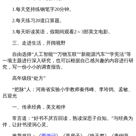
1.每天坚持练钢笔字20分钟。
2.每天练习20道口算题。
3.每天听读英语，假期间观看2～3部英文电影。
三、走进生活，开阔视野
自由选择“人工智能”“万物互联”“新能源汽车”“学宪法”等
一项主题进行深入研究，也可以根据自己感兴趣的内容进行研
究，写一份小小的调查报告。
高年级段“处方”
“把脉”人：河南省实验小学教师秦伟峰、李玲鸽、孟敏、
吕迎光
一、传承经典，美文相伴
常言道：“好书不厌百回读，熟读深思子自知。”与经典为
伴，让好书浸润心灵。
推荐书目：《
西游记
》《草房子》《狼王梦》《青铜葵