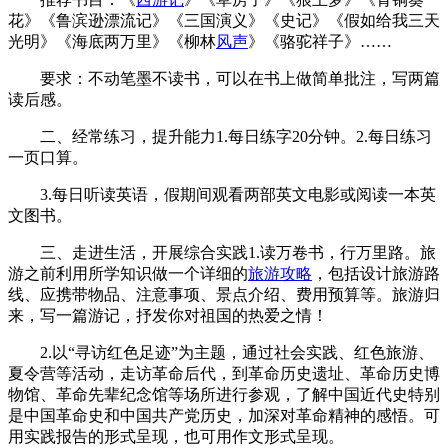
花》《鲁滨逊漂流记》《三国演义》《史记》《假如给我三天
光明》《海底两万里》《柳林
风声
》《骆驼祥子》……
要求：不动笔墨不读书，可以在书上做简单批注，写两篇
读后感。
二、经常练习，提升能力1.每日练字20分钟。2.每日练习
一页口算。
3.每日听读英语，假期间观看两部英文电影或阅读一本英
文图书。
三、走进生活，开展综合实践1.读万卷书，行万里路。旅
游之前利用所学知识做一个详细的
旅游攻略
，包括设计旅游路
线、应携带物品、注意事项、景点介绍、费用预算等。旅游归
来，写一篇游记，抒发你对祖国的热爱之情！
2.以“寻访红色足迹”为主题，通过社会实践、红色旅游、
夏令营等活动，走访革命后代，到革命历史遗址、革命历史博
物馆、革命先辈纪念馆等场所进行参观，了解中国近代史特别
是中国革命史和中国共产党历史，加深对革命精神的感悟。可
用实践报告的形式呈现，也可用作文形式呈现。