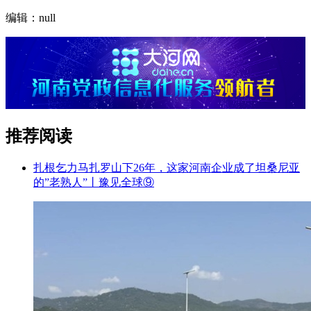
编辑：null
推荐阅读
扎根乞力马扎罗山下26年，这家河南企业成了坦桑尼亚
的”老熟人”丨豫见全球⑨