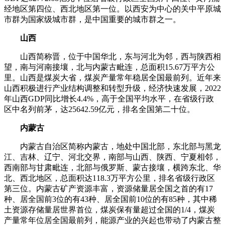
经地区第四位、西北地区第一位。以西安为中心的关中平原城
市群为国家级城市群，是中国重要的城市群之一。
山西
山西简称晋，位于中国华北，东与河北为邻，西与陕西相
望，南与河南接壤，北与内蒙古毗连，总面积15.67万平方公
里。山西是煤炭大省，煤炭产量常年稳居全国最前列。近年来
山西积极进行产业结构调整和转型升级，经济快速发展，2022
年山西GDP同比增长4.4%，高于全国平均水平，在省级行政
区中名列前茅，达25642.59亿元，排名全国第二十位。
内蒙古
内蒙古自治区简称内蒙古，地处中国北部，东北部与黑龙
江、吉林、辽宁、河北交界，南部与山西、陕西、宁夏相邻，
西南部与甘肃毗连，北部与俄罗斯、蒙古接壤，横跨东北、华
北、西北地区，总面积达118.3万平方公里，排名省级行政区
第三位。内蒙古矿产资源丰富，资源储量居全国之首的有17
种、居全国前3位的有43种、居全国前10位的有85种，其中稀
土资源存储量居世界首位，煤炭保有量超过全国的1/4，煤炭
产量常年位居全国最前列，能源产业的兴起也带动了内蒙古整