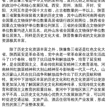
省，陕晋豫三省是中华文明的发祥地，直到元朝之前都是全国
的政治中心和核心发展区域。西安、郑州、洛阳、开封、安
阳、大同五市是中国十大古都，占古都数量的一半以上。陕晋
豫三省聚集和保留着大量的历史文物，其中山西和河南两省的
全国重点文物保护单位数量高居省级行政区前两位，陕西省全
国重点文物保护单位数量位列第五，三省的全国重点文物保护
单位数量均进入前五名。此外山东省全国重点文物保护单位数
量位居第九，同样是历史文化大省。陕晋鲁豫四省的文化旅游
资源极其丰富。
除了历史文化资源丰富之外，陕豫鲁三省还是红色文化大
省。陕西延安是革命圣地，党中央老一辈革命家在这里生活战
斗了13个春秋，领导了抗日战争和解放战争，培育了延安精
神，是全国爱国主义、革命传统和延安精神三大教育基地。河
南林州红旗渠精神和大别山精神至今影响着一代又一代人。山
东沂蒙山人民在抗日战争和解放战争作出了巨大的贡献和牺
牲。黄河中下游地区丰富的历史文化和红色文化资源可以使游
客更加深入地了解国家历史文化和精神传承，实现传统文化教
育和爱国主义教育的双重目标。黄河中下游地区第三产业发展
水平不高，以历史文化为核心优势大力发展旅游产业，可以同
时促进交通运输、文旅产品、酒店住宿等相关产业发展，形成
良性的第三产业整体发展。