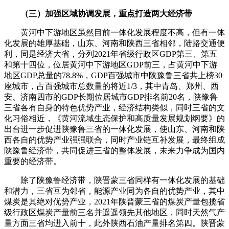
（三）加强区域协调发展，重点打造两大经济带
黄河中下游地区虽然目前一体化发展程度不高，但有一体
化发展的雄厚基础，山东、河南和陕西三省相邻，陆路交通便
利，同是经济大省，分列2021年省级行政区GDP第三、第五
和第十四位，位居黄河中下游地区GDP前三，占黄河中下游
地区GDP总量的78.8%，GDP百强城市中陕豫鲁三省共上榜30
座城市，占百强城市总数量的将近1/3，其中青岛、郑州、西
安、济南四市的GDP长期位居城市GDP排名前20名，陕豫鲁
三省各有自身的特色优势产业，经济结构类似，同时三省的文
化习俗相近，《黄河流域生态保护和高质量发展规划纲要》的
出台进一步促进陕豫鲁三省的一体化发展，使山东、河南和陕
西各自的优势产业强强联合，同时产业链互补发展，最终组成
陕豫鲁经济带，共同促进三省的整体发展，未来力争成为国内
重要的经济带。
除了陕豫鲁经济带，陕晋蒙三省同样有一体化发展的基础
和潜力，三省互为邻省，能源产业同为各自的优势产业，其中
煤炭是其绝对优势产业，2021年陕晋蒙三省的煤炭产量包揽省
级行政区煤炭产量前三名并遥遥领先其他地区，同时天然气产
量方面三省均进入前十，此外陕西石油产量排名第四。陕晋蒙