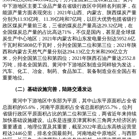
中下游地区主要工业品产量在省级行政区中同样名列前茅，在
能源产量方面表现突出：2021年山西、内蒙古、陕西煤炭产量
分别为11.93亿吨、11.39亿吨和7亿吨，以巨大优势包揽省级行
政区煤炭产量前三名，三省的煤炭总产量高达29.32亿吨，在
全国煤炭总产量的占比高达71%，不仅是国内，甚至是全球煤
炭生产中心地区；2021年内蒙古和山东发电量分别达5952.6亿
千瓦时和5808亿千瓦时，分列全国第二位和第三位；2021年陕
西和内蒙古天然气产量分别达294.13亿立方米和290亿立方
米，分列全国第三位和第四位；2021年陕西石油产量达2552.8
万吨，排名全国第四。黄河中下游地区制造业同样较为发达，
汽车、化工、冶金、制药、食品加工、装备制造业在全国占有
重要地位。
（二）基础设施完善，陆路交通发达
黄河中下游地区中东部为平原，其中山东平原面积占全省
总面积的65.6%，河南平原面积占全省总面积的55.7%，位列
省级行政区平原面积占比的第二位和第三位，两省近年来持续
加快基础设施建设。山东是连接京津冀和长三角两大经济区的
重要通道，地理位置及其重要，截至2022年底山东高铁运营里
程达2446公里，排名全国最前列。河南地处中原地区，与西部