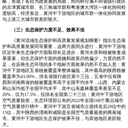
略，形成了各自为政发展的局面，而同样分属不同省级行政区
的京津冀城市群、长三角城市群和粤港澳大湾区一体化协同程
度较高，经济发达，黄河中下游地区的城市群一体化协同发展
与上述三大城市群差距较大。
（三）生态保护力度不足、效果不佳
《黄河流域生态保护和高质量发展规划纲要》指出生态保
护和高质量发展同等重要，这两方面同步进行，黄河中下游地
区近年来生态保护方面取得长足进步，黄河水质和植被恢复成
果显著，但生态保护方面的措施和政策仍然偏少，力度仍然不
足，在反映生态环境的多个指标方面效果仍然不尽如人意：黄
河中下游地区五省植被覆盖率整体偏低，其中最高的陕西植被
覆盖率为43.06%，排名省级行政区第十三位，五省中仅有陕
西和河南两省的植被覆盖率高于全国平均水平，山西、内蒙古
和山东均低于全国平均水平，其中山东森林覆盖率甚至不足
20%，仅为17.5%，仅排名全国第二十三位；黄河中下游地区
空气质量较差，生态环境部公布的2022年全国168个重点城市
空气质量排行榜中，黄河中下游五省城市占据排名后20位中的
15位，其中陕西的渭南和咸阳是全国空气质量最差的两座城
市。黄河中下游地区生态保护效果不佳，与其他地区差距较
大。