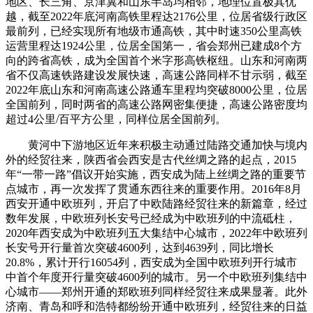
地区、长三角、京津冀和山东半岛均相邻，地理位置极其优
越，截至2022年底河南高铁里程达2176公里，位居省级行政区
最前列，已经实现所有地级市通高铁，其中时速350公里高铁
运营里程达1924公里，位居全国第一，省会郑州已建成8个方
向的跨省高铁，成为全国首个米字形高铁枢纽。山东和河南两
省不仅高速铁路建设发展快速，高速公路同样不甘示弱，截至
2022年底山东和河南高速公路通车里程均突破8000公里，位居
全国前列，同时两省的高速公路网密集便捷，高速公路密度均
超过4公里/百平方公里，同样位居全国前列。
黄河中下游地区近年来积极主动通过陆路交通加快与境内
外的经贸往来，陕西省会西安是古代丝绸之路的起点，2015
年“一带一路”倡议开始实施，西安成为陆上丝绸之路的重要节
点城市，再一次发挥了贯通东西往来的重要作用。2016年8月
西安开通中欧班列，开启了中欧陆路经贸往来的新篇章，经过
数年发展，中欧班列长安号已经成为中欧班列的中流砥柱，
2020年西安成为中欧班列五大集结中心城市，2022年中欧班列
长安号开行量首次突破4600列，达到4639列，同比增长
20.8%，累计开行16054列，西安成为全国中欧班列开行城市
中首个年度开行量突破4600列的城市。另一个中欧班列集结中
心城市——郑州开通的郑欧班列同样经贸往来成果显著。此外
济南、青岛和呼和浩特都纷纷开通中欧班列，经贸往来的日益