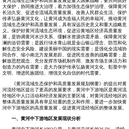
黄河流域生态保护和高质量发展是重大国家战略，要共同抓好
大保护，协同推进大治理，着力加强生态保护治理、保障黄河
长治久安、促进全流域高质量发展、改善人民群众生活、保护
传承弘扬黄河文化，让黄河成为造福人民的幸福河。推动黄河
流域生态保护和高质量发展，具有深远历史意义和重大战略意
义。保护好黄河流域生态环境，促进沿黄地区经济高质量发
展，是协调黄河水沙关系、缓解水资源供需矛盾、保障黄河安
澜的迫切需要；是践行绿水青山就是金山银山理念、防范和化
解生态安全风险、建设美丽中国的现实需要；是强化全流域协
同合作、缩小南北方发展差距、促进民生改善的战略需要；是
解放思想观念、充分发挥市场机制作用、激发市场主体活力和
创造力的内在需要；是大力保护传承弘扬黄河文化、彰显中华
文明、增进民族团结、增强文化自信的时代需要。
《黄河流域生态保护和高质量发展规划纲要》的提出对黄
河流经地区提出了更高的发展要求，黄河中下游地区是黄河流
经地区中人口活动和经济发展的主要区域，对黄河流经地区的
整体高质量发展具有举足轻重的意义和作用，要进一步加快黄
河中下游地区的高质量发展，促进黄河流经地区的整体发展。
一、黄河中下游地区发展现状分析