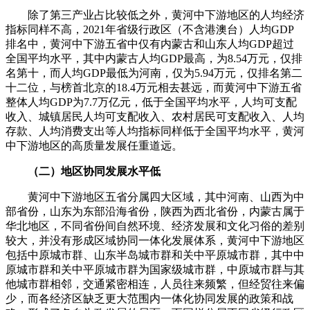
除了第三产业占比较低之外，黄河中下游地区的人均经济
指标同样不高，2021年省级行政区（不含港澳台）人均GDP
排名中，黄河中下游五省中仅有内蒙古和山东人均GDP超过
全国平均水平，其中内蒙古人均GDP最高，为8.54万元，仅排
名第十，而人均GDP最低为河南，仅为5.94万元，仅排名第二
十二位，与榜首北京的18.4万元相去甚远，而黄河中下游五省
整体人均GDP为7.7万亿元，低于全国平均水平，人均可支配
收入、城镇居民人均可支配收入、农村居民可支配收入、人均
存款、人均消费支出等人均指标同样低于全国平均水平，黄河
中下游地区的高质量发展任重道远。
（二）地区协同发展水平低
黄河中下游地区五省分属四大区域，其中河南、山西为中
部省份，山东为东部沿海省份，陕西为西北省份，内蒙古属于
华北地区，不同省份间自然环境、经济发展和文化习俗的差别
较大，并没有形成区域协同一体化发展体系，黄河中下游地区
包括中原城市群、山东半岛城市群和关中平原城市群，其中中
原城市群和关中平原城市群为国家级城市群，中原城市群与其
他城市群相邻，交通紧密相连，人员往来频繁，但经贸往来偏
少，而各经济区缺乏更大范围内一体化协同发展的政策和战