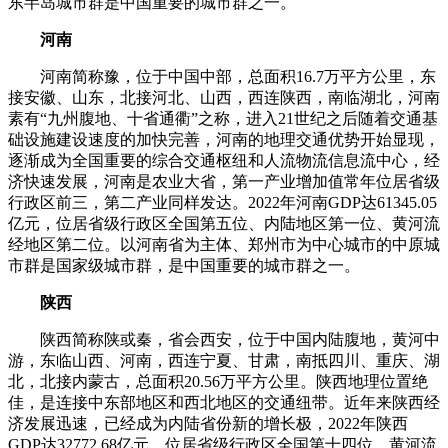
东半岛城市群是中国重要的城市群之一。
河南
河南简称豫，位于中国中部，总面积16.7万平方公里，东
接安徽、山东，北接河北、山西，西连陕西，南临湖北，河南
素有“九州腹地、十省通衢”之称，进入21世纪之后随着交通基
础设施建设速度的加快完善，河南的地理交通优势开始显现，
逐渐成为全国重要的综合交通枢纽和人流物流信息流中心，经
济快速发展，河南是农业大省，第一产业增加值常年位居省级
行政区前三，第二产业同样发达。2022年河南GDP达61345.05
亿元，位居省级行政区全国第五位、内陆地区第一位、黄河流
经地区第二位。以河南省为主体、郑州市为中心城市的中原城
市群是国家级城市群，是中国重要的城市群之一。
陕西
陕西简称陕或秦，省会西安，位于中国内陆腹地，黄河中
游，东临山西、河南，西连宁夏、甘肃，南抵四川、重庆、湖
北，北接内蒙古，总面积20.56万平方公里。陕西地理位置绝
佳，是连接中东部地区和西北地区的交通纽带。近年来陕西经
济发展迅速，已经成为内陆省份新的增长极，2022年陕西
GDP达32772.68亿元，位居省级行政区全国第十四位、黄河流