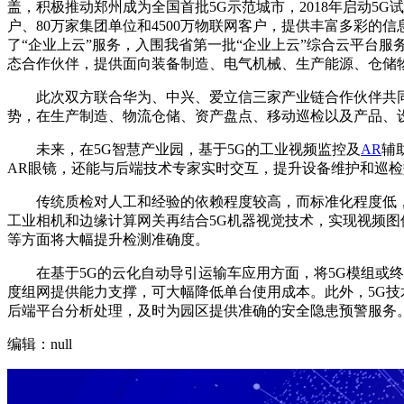
盖，积极推动郑州成为全国首批5G示范城市，2018年启动5G
户、80万家集团单位和4500万物联网客户，提供丰富多彩
了“企业上云”服务，入围我省第一批“企业上云”综合云平台服
态合作伙伴，提供面向装备制造、电气机械、生产能源、仓储物
此次双方联合华为、中兴、爱立信三家产业链合作伙伴共同打
势，在生产制造、物流仓储、资产盘点、移动巡检以及产品、
未来，在5G智慧产业园，基于5G的工业视频监控及
AR
辅
AR眼镜，还能与后端技术专家实时交互，提升设备维护和巡检
传统质检对人工和经验的依赖程度较高，而标准化程度低，易
工业相机和边缘计算网关再结合5G机器视觉技术，实现视频
等方面将大幅提升检测准确度。
在基于5G的云化自动导引运输车应用方面，将5G模组或终
度组网提供能力支撑，可大幅降低单台使用成本。此外，5G
后端平台分析处理，及时为园区提供准确的安全隐患预警服务
编辑：null