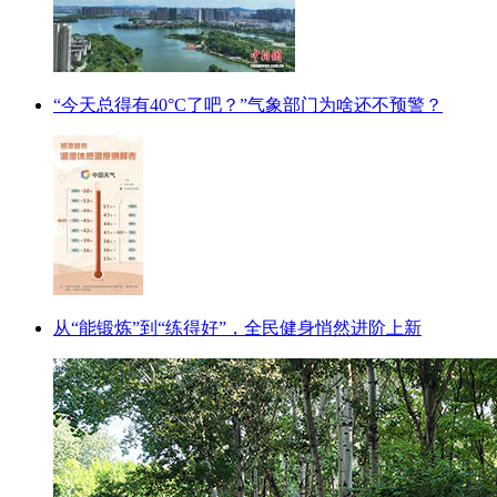
“今天总得有40°C了吧？”气象部门为啥还不预警？
从“能锻炼”到“练得好”，全民健身悄然进阶上新