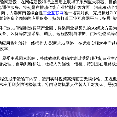
试验网建设，在网络建设和行业应用上取得了系列重大突破。目前，正为
的信息通信服务。特别是在推动传统产业转型升级方面，河南移动全
务商，入选河南省综合性
工业互联网
唯一培育对象，完成超过71
流等多个领域的应用服务，持续打造工业互联网平台，拓展“智
造5G智能制造智慧产业园，将采用业界领先的5G解决方案为中
设备、装备等数据采集、调度、远程控制与维护、供应链物流等领
助应用将能够让一线操作人员通过5G网络，在远端实现对生产
效率。
受主观因素影响，整体效率和准确度难以满足现代制造业生产
图像处理，自动判断标注，杜绝人为漏检、错检，特别是在电路板
端集成于运输车内部，运用实时视频高清画面无损传输、工况数
技术应用到安防巡检领域，将由巡防机器人代替人工对复杂、恶劣
。